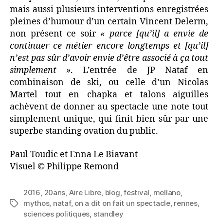
mais aussi plusieurs interventions enregistrées
pleines d’humour d’un certain Vincent Delerm,
non présent ce soir
« parce [qu’il] a envie de
continuer ce métier encore longtemps et [qu’il]
n’est pas sûr d’avoir envie d’être associé à ça tout
simplement »
. L’entrée de JP Nataf en
combinaison de ski, ou celle d’un Nicolas
Martel tout en chapka et talons aiguilles
achèvent de donner au spectacle une note tout
simplement unique, qui finit bien sûr par une
superbe standing ovation du public.
Paul Toudic et Enna Le Biavant
Visuel © Philippe Remond
2016
,
20ans
,
Aire Libre
,
blog
,
festival
,
mellano
,
mythos
,
nataf
,
on a dit on fait un spectacle
,
rennes
,
Étiquettes
sciences politiques
,
standley