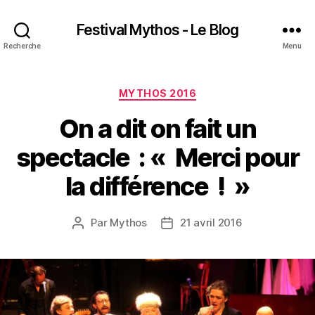
Festival Mythos - Le Blog
Recherche
Menu
Catégories
MYTHOS 2016
On a dit on fait un
spectacle : « Merci pour
la différence ! »
Par
Mythos
21 avril 2016
Auteur
Date
de
de
l’article
l’article